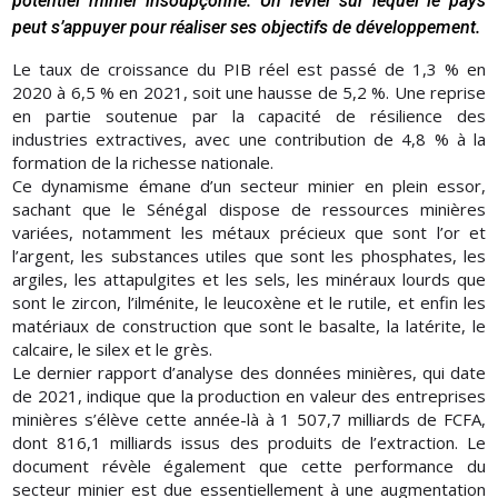
potentiel minier insoupçonné. Un levier sur lequel le pays
peut s’appuyer pour réaliser ses objectifs de développement.
Le taux de croissance du PIB réel est passé de 1,3 % en
2020 à 6,5 % en 2021, soit une hausse de 5,2 %. Une reprise
en partie soutenue par la capacité de résilience des
industries extractives, avec une contribution de 4,8 % à la
formation de la richesse nationale.
Ce dynamisme émane d’un secteur minier en plein essor,
sachant que le Sénégal dispose de ressources minières
variées, notamment les métaux précieux que sont l’or et
l’argent, les substances utiles que sont les phosphates, les
argiles, les attapulgites et les sels, les minéraux lourds que
sont le zircon, l’ilménite, le leucoxène et le rutile, et enfin les
matériaux de construction que sont le basalte, la latérite, le
calcaire, le silex et le grès.
Le dernier rapport d’analyse des données minières, qui date
de 2021, indique que la production en valeur des entreprises
minières s’élève cette année-là à 1 507,7 milliards de FCFA,
dont 816,1 milliards issus des produits de l’extraction. Le
document révèle également que cette performance du
secteur minier est due essentiellement à une augmentation